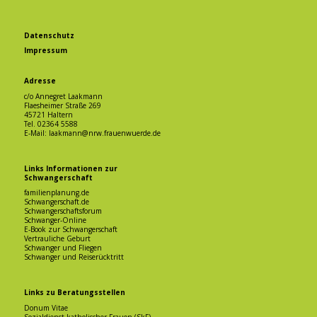
Datenschutz
Impressum
Adresse
c/o Annegret Laakmann
Flaesheimer Straße 269
45721 Haltern
Tel. 02364 5588
E-Mail: laakmann@nrw.frauenwuerde.de
Links Informationen zur
Schwangerschaft
familienplanung.de
Schwangerschaft.de
Schwangerschaftsforum
Schwanger-Online
E-Book zur Schwangerschaft
Vertrauliche Geburt
Schwanger und Fliegen
Schwanger und Reiserücktritt
Links zu Beratungsstellen
Donum Vitae
Sozialdienst katholischer Frauen (SkF)